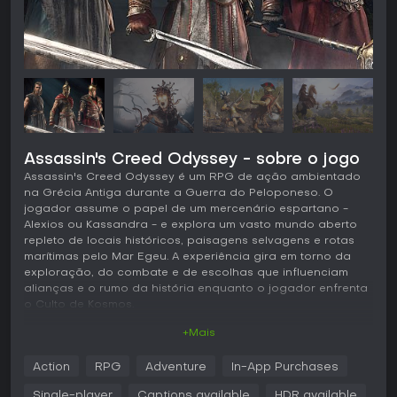
Assassin's Creed Odyssey - sobre o jogo
Assassin's Creed Odyssey é um RPG de ação ambientado
na Grécia Antiga durante a Guerra do Peloponeso. O
jogador assume o papel de um mercenário espartano -
Alexios ou Kassandra - e explora um vasto mundo aberto
repleto de locais históricos, paisagens selvagens e rotas
marítimas pelo Mar Egeu. A experiência gira em torno da
exploração, do combate e de escolhas que influenciam
alianças e o rumo da história enquanto o jogador enfrenta
o Culto de Kosmos.
+Mais
Jogabilidade
O ciclo principal combina combate em terceira pessoa com
Action
RPG
Adventure
In-App Purchases
progressão de RPG. Ataques leves e pesados, esquivas e
paradas permitem lidar com os inimigos, enquanto os arcos
Single-player
Captions available
HDR available