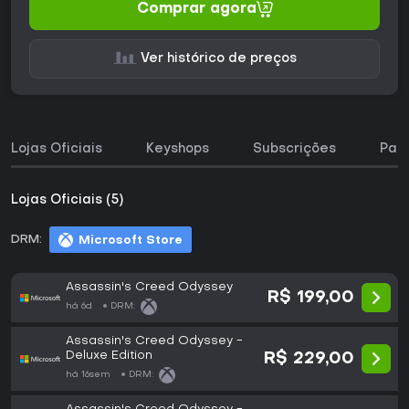
Comprar agora
Ver histórico de preços
Lojas Oficiais
Keyshops
Subscrições
Pac
Lojas Oficiais (5)
DRM:
Microsoft Store
Assassin's Creed Odyssey
R$ 199,00
há 6d
DRM:
Assassin's Creed Odyssey -
Deluxe Edition
R$ 229,00
há 16sem
DRM: