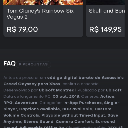
Tom Clancy's Rainbow Six
Skull and Bon
Vegas 2
R$ 79,00
R$ 149,95
FAQ
9 PERGUNTAS
Antes de procurar um
código digital barato de Assassin's
Creed Odyssey para Xbox
, confira o essencial.
Desenvolvido por
Ubisoft Montreal
. Publicado por
Ubisoft
.
Data de lançamento PC:
05 out. 2018
. Géneros:
Action
,
RPG
,
Adventure
. Categorias:
In-App Purchases
,
Single-
player
,
Captions available
,
HDR available
,
Custom
Volume Controls
,
Playable without Timed Input
,
Save
Anytime
,
Stereo Sound
,
Camera Comfort
,
Surround