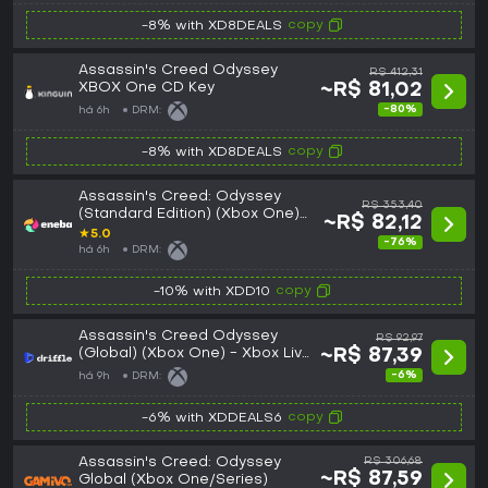
copy
-8% with XD8DEALS
Assassin's Creed Odyssey
R$ 412,31
XBOX One CD Key
~R$ 81,02
-80%
há 6h
DRM:
copy
-8% with XD8DEALS
Assassin's Creed: Odyssey
R$ 353,40
(Standard Edition) (Xbox One)
~R$ 82,12
Xbox Live Key GLOBAL
★
5.0
-76%
há 6h
DRM:
copy
-10% with XDD10
Assassin's Creed Odyssey
R$ 92,97
(Global) (Xbox One) - Xbox Live
~R$ 87,39
- Digital Key
-6%
há 9h
DRM:
copy
-6% with XDDEALS6
Assassin's Creed: Odyssey
R$ 306,68
~R$ 87,59
Global (Xbox One/Series)