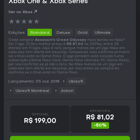
Xbox One & Xbox Series
Ver no Xbox
★
★
★
★
★
Edições:
Standard
Deluxe
Gold
Ultimate
Onde comprar
Assassin's Creed Odyssey
mais barato na Xbox?
Em 7 ago. 2026 o melhor preço é
R$ 81,02
na G2Play, entre 28
ofertas em 11 lojas. Aqui é raro, porque menos de um jogo Xbox em
cada dez tem oferta em keyshop. Compensa, mas confirma primeiro
se o título está no Game Pass. O jogo também está incluído numa
subscrição (Game Pass Core, Game Pass Ultimate, PC Game Pass),
por isso confirma se já não o tens. Na Xbox menos de um jogo em
cada dez tem oferta em keyshop, por isso antes de comprares
confirma se o título está no Game Pass.
Lançamento: 05 out. 2018
Ubisoft
Ubisoft Montreal
Action
KEYSHOPS
OFFICIAL
R$ 81,02
R$ 199,00
-80%