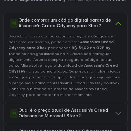
Sound
,
Adjustable Difficulty
. Classificação etária:
PEGI 18
.
Onde comprar um código digital barato de
Q
Assassin's Creed Odyssey para Xbox?
Usando o nosso comparador de preços e códigos de
desconto verificados, pode comprar
Assassin's Creed
Odyssey para Xbox
por apenas
R$ 81,02
na
G2Play
.
Todos os códigos listados no XD.deals são entregues
digitalmente. Após a compra, resgate o código na sua
conta Microsoft e faça o download de
Assassin's Creed
Odyssey
na sua consola Xbox. Os preços já incluem taxas
e códigos promocionais aplicados, para que veja sempre
o preço mais baixo de Assassin's Creed Odyssey no
Xbox
.
Consulte o
histórico de preços de Assassin's Creed
Odyssey
para comprar no melhor momento.
Qual é o preço atual de Assassin's Creed
Q
Odyssey na Microsoft Store?