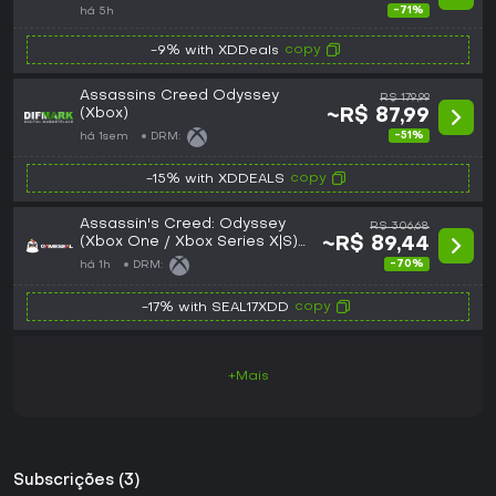
-71%
há 5h
copy
-9% with XDDeals
Assassins Creed Odyssey
R$ 179,99
(Xbox)
~R$ 87,99
-51%
há 1sem
DRM:
copy
-15% with XDDEALS
Assassin's Creed: Odyssey
R$ 306,68
(Xbox One / Xbox Series X|S)
~R$ 89,44
Xbox Live Key - GLOBAL
-70%
há 1h
DRM:
copy
-17% with SEAL17XDD
+Mais
Subscrições (3)