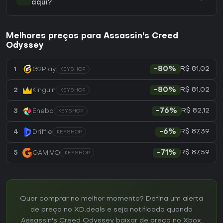
aqui?
Melhores preços para Assassin's Creed
Odyssey
R$ 81,02
1
G2Play
-80%
KEYSHOP
R$ 81,02
2
Kinguin
-80%
KEYSHOP
R$ 82,12
3
Eneba
-76%
KEYSHOP
R$ 87,39
4
Driffle
-6%
KEYSHOP
R$ 87,59
5
GAMIVO
-71%
KEYSHOP
Quer comprar no melhor momento? Defina um alerta
de preço no XD.deals e seja notificado quando
Assassin's Creed Odyssey baixar de preço no Xbox.