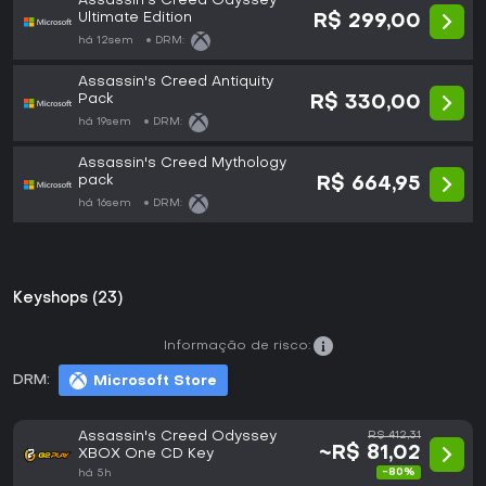
Assassin's Creed Odyssey -
Ultimate Edition
R$ 299,00
há 12sem
DRM:
Assassin's Creed Antiquity
Pack
R$ 330,00
há 19sem
DRM:
Assassin's Creed Mythology
pack
R$ 664,95
há 16sem
DRM:
Keyshops (23)
Informação de risco:
DRM:
Microsoft Store
Assassin's Creed Odyssey
R$ 412,31
~R$ 81,02
XBOX One CD Key
-80%
há 5h