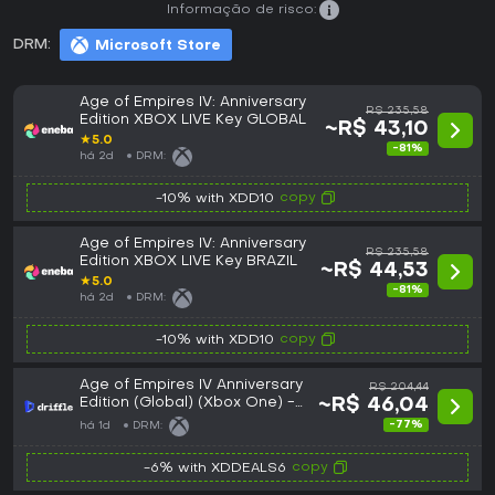
Informação de risco:
DRM:
Microsoft Store
Age of Empires IV: Anniversary
R$ 235,58
Edition XBOX LIVE Key GLOBAL
~R$ 43,10
★
5.0
-81%
há 2d
DRM:
copy
-10% with XDD10
Age of Empires IV: Anniversary
R$ 235,58
Edition XBOX LIVE Key BRAZIL
~R$ 44,53
★
5.0
-81%
há 2d
DRM:
copy
-10% with XDD10
Age of Empires IV Anniversary
R$ 204,44
Edition (Global) (Xbox One) -
~R$ 46,04
Xbox Live - Digital Key
-77%
há 1d
DRM:
copy
-6% with XDDEALS6