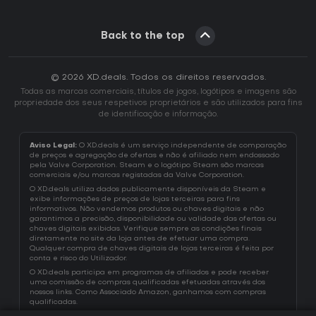
Back to the top
© 2026 XD.deals. Todos os direitos reservados.
Todas as marcas comerciais, títulos de jogos, logótipos e imagens são
propriedade dos seus respetivos proprietários e são utilizados para fins
de identificação e informação.
Aviso Legal:
O XD.deals é um serviço independente de comparação
de preços e agregação de ofertas e não é afiliado nem endossado
pela Valve Corporation. Steam e o logótipo Steam são marcas
comerciais e/ou marcas registadas da Valve Corporation.
O XD.deals utiliza dados publicamente disponíveis da Steam e
exibe informações de preços de lojas terceiras para fins
informativos. Não vendemos produtos ou chaves digitais e não
garantimos a precisão, disponibilidade ou validade das ofertas ou
chaves digitais exibidas. Verifique sempre as condições finais
diretamente no site da loja antes de efetuar uma compra.
Qualquer compra de chaves digitais de lojas terceiras é feita por
conta e risco do Utilizador.
O XD.deals participa em programas de afiliados e pode receber
uma comissão de compras qualificadas efetuadas através dos
nossos links. Como Associado Amazon, ganhamos com compras
qualificadas.