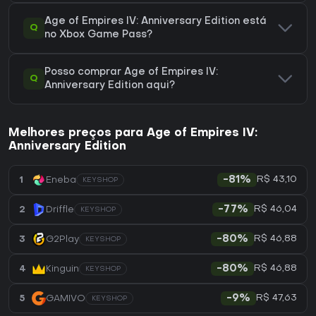
Age of Empires IV: Anniversary Edition está
Q
no Xbox Game Pass?
Posso comprar Age of Empires IV:
Q
Anniversary Edition aqui?
Melhores preços para Age of Empires IV:
Anniversary Edition
R$ 43,10
1
Eneba
-81%
KEYSHOP
R$ 46,04
2
Driffle
-77%
KEYSHOP
R$ 46,88
3
G2Play
-80%
KEYSHOP
R$ 46,88
4
Kinguin
-80%
KEYSHOP
R$ 47,63
5
GAMIVO
-9%
KEYSHOP