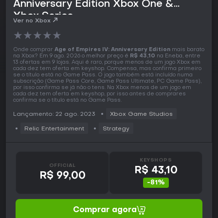
Anniversary Edition Xbox One &
Xbox Series
Ver no Xbox
★
★
★
★
★
Onde comprar
Age of Empires IV: Anniversary Edition
mais barato
na Xbox? Em 9 ago. 2026 o melhor preço é
R$ 43,10
na Eneba, entre
13 ofertas em 9 lojas. Aqui é raro, porque menos de um jogo Xbox em
cada dez tem oferta em keyshop. Compensa, mas confirma primeiro
se o título está no Game Pass. O jogo também está incluído numa
subscrição (Game Pass Core, Game Pass Ultimate, PC Game Pass),
por isso confirma se já não o tens. Na Xbox menos de um jogo em
cada dez tem oferta em keyshop, por isso antes de comprares
confirma se o título está no Game Pass.
Lançamento: 22 ago. 2023
Xbox Game Studios
Relic Entertainment
Strategy
KEYSHOPS
OFFICIAL
R$ 43,10
R$ 99,00
-81%
Comprar agora