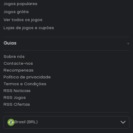
Jogos populares
Jogos grátis
Ver todos os jogos
Lojas de jogos e cupões
Guias
FAQ
Sobre nós
Guias e tutoriais
Contacte-nos
Como ativar uma CD Key Steam?
Recompensas
Como ativar uma CD Key Epic Games?
Política de privacidade
Termos e Condições
Como ativar uma CD Key GOG?
RSS Noticias
Como ativar uma CD Key Ubisoft Connect?
RSS Jogos
Como ativar uma CD Key EA App?
RSS Ofertas
Como ativar uma CD Key Battle.net?
Brasil (BRL)