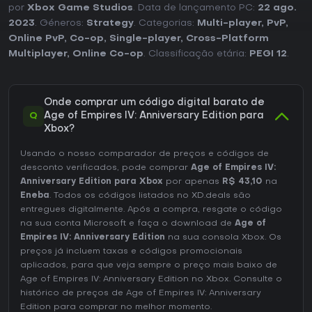
por
Xbox Game Studios
. Data de lançamento PC:
22 ago.
2023
. Géneros:
Strategy
. Categorias:
Multi-player
,
PvP
,
Online PvP
,
Co-op
,
Single-player
,
Cross-Platform
Multiplayer
,
Online Co-op
. Classificação etária:
PEGI 12
.
Onde comprar um código digital barato de
Q
Age of Empires IV: Anniversary Edition para
Xbox?
Usando o nosso comparador de preços e códigos de
desconto verificados, pode comprar
Age of Empires IV:
Anniversary Edition para Xbox
por apenas
R$ 43,10
na
Eneba
. Todos os códigos listados no XD.deals são
entregues digitalmente. Após a compra, resgate o código
na sua conta Microsoft e faça o download de
Age of
Empires IV: Anniversary Edition
na sua consola Xbox. Os
preços já incluem taxas e códigos promocionais
aplicados, para que veja sempre o preço mais baixo de
Age of Empires IV: Anniversary Edition no
Xbox
. Consulte o
histórico de preços de Age of Empires IV: Anniversary
Edition
para comprar no melhor momento.