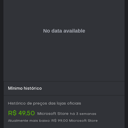
A Anniversary Edition oferece uma entrada completa para
novatos e veteranos de estratégia no Xbox. Os tutoriais e
ajustes de interface específicos para console reduzem a
curva de aprendizado dos iniciantes, enquanto a
variedade de civilizações e táticas em evolução mantém a
profundidade para jogadores experientes. Atualizações
sazonais continuam aprimorando o equilíbrio, trazendo
eventos e mantendo os servidores ativos em todas as
plataformas. O multiplayer exige uma assinatura ativa do
Xbox Game Pass Ultimate ou Xbox Live Gold. Com um
sistema de aprendizado acessível, conteúdo single-player
robusto e suporte ao competitivo, o jogo atende quem
busca estratégia em tempo real histórica com controles
adaptados para controle.
Construa e defenda cidades enquanto avança por
quatro eras tecnológicas.
Mínimo histórico
Comande unidades e marcos exclusivos de cada uma
das dez civilizações.
Participe de temporadas ranqueadas e eventos da
Histórico de preços das lojas oficiais
comunidade para novos desafios.
R$ 49,50
Microsoft Store
há 3 semanas
Atualmente mais baixo:
R$ 99,00
Microsoft Store