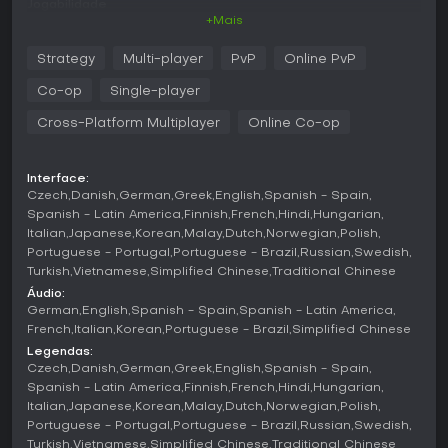
Jogabilidade
+Mais
Os sistemas centrais giram em torno da coleta de madeira,
comida, ouro e pedra para expandir assentamentos e
Strategy
Multi-player
PvP
Online PvP
treinar exércitos. Cada civilização traz bônus e unidades
próprias, incentivando estilos diferentes de expansão e
Co-op
Single-player
combate. A progressão pelas Idades das Trevas, Feudal,
dos Castelos e Imperial libera novas tecnologias e tropas
Cross-Platform Multiplayer
Online Co-op
mais poderosas. O combate naval se conecta às
operações em terra, permitindo o controle de rotas
marítimas e comerciais. A versão para console inclui
Interface:
suporte nativo a controle com comandos adaptados,
Czech
Danish
German
Greek
English
Spanish - Spain
interface ajustada e um tutorial expandido que ensina os
Spanish - Latin America
Finnish
French
Hindi
Hungarian
fundamentos da estratégia em tempo real de forma
Italian
Japanese
Korean
Malay
Dutch
Norwegian
Polish
gradual. Teclado e mouse também podem ser conectados.
Portuguese - Portugal
Portuguese - Brazil
Russian
Swedish
Quatro campanhas reúnem 35 missões que acompanham
Turkish
Vietnamese
Simplified Chinese
Traditional Chinese
eventos históricos ao longo de cerca de cinco séculos.
Áudio:
German
English
Spanish - Spain
Spanish - Latin America
Modos de Jogo
French
Italian
Korean
Portuguese - Brazil
Simplified Chinese
No modo single-player, é possível seguir as quatro
Legendas:
campanhas principais ou enfrentar oponentes controlados
Czech
Danish
German
Greek
English
Spanish - Spain
por IA com dificuldade ajustável. O multiplayer oferece
Spanish - Latin America
Finnish
French
Hindi
Hungarian
partidas competitivas contra outros jogadores e cenários
Italian
Japanese
Korean
Malay
Dutch
Norwegian
Polish
cooperativos contra o ambiente. Até sete jogadores podem
Portuguese - Portugal
Portuguese - Brazil
Russian
Swedish
participar simultaneamente no Xbox Series X|S, enquanto o
Turkish
Vietnamese
Simplified Chinese
Traditional Chinese