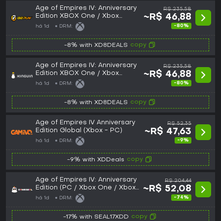
Age of Empires IV: Anniversary
R$ 235,58
Edition XBOX One / Xbox
~R$ 46,88
Series X|S CD Key
-80%
há 1d
DRM:
copy
-8% with XD8DEALS
Age of Empires IV: Anniversary
R$ 235,58
Edition XBOX One / Xbox
~R$ 46,88
Series X|S CD Key
-80%
há 1d
DRM:
copy
-8% with XD8DEALS
Age of Empires IV Anniversary
R$ 52,35
Edition Global (Xbox - PC)
~R$ 47,63
-9%
há 1d
DRM:
copy
-9% with XDDeals
Age of Empires IV: Anniversary
R$ 204,44
Edition (PC / Xbox One / Xbox
~R$ 52,08
Series X|S) Microsoft Store Key
-74%
há 1d
DRM:
- GLOBAL
copy
-17% with SEAL17XDD