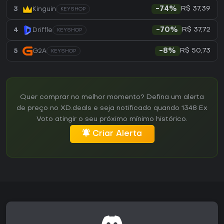
R$ 37,39
3
Kinguin
-74%
KEYSHOP
R$ 37,72
4
Driffle
-70%
KEYSHOP
R$ 50,73
5
G2A
-8%
KEYSHOP
Quer comprar no melhor momento? Defina um alerta
de preço no XD.deals e seja notificado quando 1348 Ex
Voto atingir o seu próximo mínimo histórico.
Criar Alerta