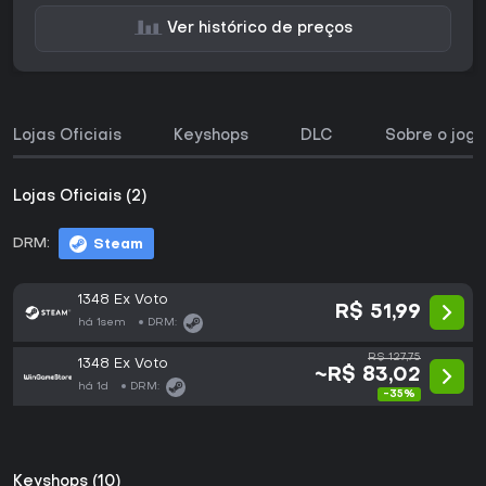
Ver histórico de preços
Lojas Oficiais
Keyshops
DLC
Sobre o jogo
Lojas Oficiais (2)
DRM:
Steam
1348 Ex Voto
R$ 51,99
há 1sem
DRM:
R$ 127,75
1348 Ex Voto
~R$ 83,02
há 1d
DRM:
-35%
Keyshops (10)