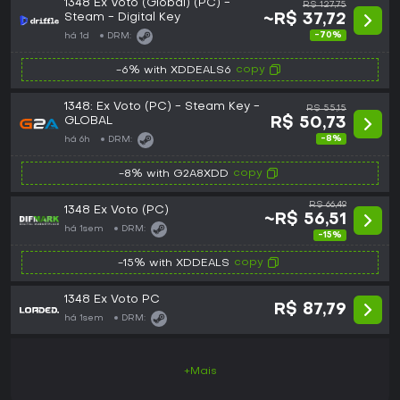
1348 Ex Voto (Global) (PC) -
R$ 127,75
Steam - Digital Key
~R$ 37,72
-70%
há 1d
DRM:
copy
-6% with XDDEALS6
1348: Ex Voto (PC) - Steam Key -
R$ 55,15
GLOBAL
R$ 50,73
-8%
há 6h
DRM:
copy
-8% with G2A8XDD
R$ 66,49
1348 Ex Voto (PC)
~R$ 56,51
há 1sem
DRM:
-15%
copy
-15% with XDDEALS
1348 Ex Voto PC
R$ 87,79
há 1sem
DRM:
+Mais