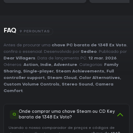
FAQ
9 PERGUNTAS
Antes de procurar uma
chave PC barata de 1348 Ex Voto
,
confira o essencial. Desenvolvido por
Sedleo
. Publicado por
Dear Villagers
. Data de lançamento PC:
12 mar. 2026
.
Géneros:
Action
,
Indie
,
Adventure
. Categorias:
Family
Sharing
,
Single-player
,
Steam Achievements
,
Full
controller support
,
Steam Cloud
,
Color Alternatives
,
Custom Volume Controls
,
Stereo Sound
,
Camera
Comfort
.
Onde comprar uma chave Steam ou CD Key
Q
barata de 1348 Ex Voto?
Usando o nosso comparador de preços e códigos de