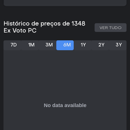
Histórico de preços de 1348
VER TUDO
Ex Voto PC
7D
1M
3M
6M
1Y
2Y
3Y