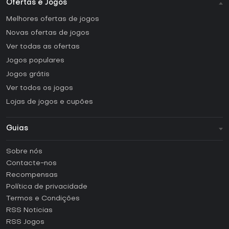
Ofertas e Jogos
Melhores ofertas de jogos
Novas ofertas de jogos
Ver todas as ofertas
Jogos populares
Jogos grátis
Ver todos os jogos
Lojas de jogos e cupões
Guias
FAQ
Sobre nós
Guias e tutoriais
Contacte-nos
Como ativar uma CD Key Steam?
Recompensas
Como ativar uma CD Key Epic Games?
Política de privacidade
Termos e Condições
Como ativar uma CD Key GOG?
RSS Noticias
Como ativar uma CD Key Ubisoft Connect?
RSS Jogos
Como ativar uma CD Key EA App?