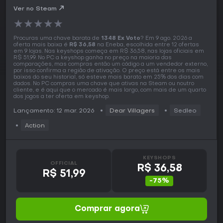
Ver no Steam
★
★
★
★
★
Procuras uma chave barata de
1348 Ex Voto
? Em 9 ago. 2026 a
oferta mais baixa é
R$ 36,58
na Eneba, escolhida entre 12 ofertas
em 9 lojas. Nas keyshops começa em R$ 36,58, nas lojas oficiais em
R$ 51,99. No PC a keyshop ganha no preço na maioria das
comparações, mas compras então um código a um vendedor externo,
por isso confirma a região de ativação. O preço está entre os mais
baixos do seu historial, só esteve mais barato em 25% dos dias com
dados. No PC compras uma chave que ativas na Steam ou noutro
cliente, e é aqui que o mercado é mais largo, com mais de um quarto
dos jogos a ter oferta em keyshop.
Lançamento: 12 mar. 2026
Dear Villagers
Sedleo
Action
KEYSHOPS
OFFICIAL
R$ 36,58
R$ 51,99
-75%
Comprar agora