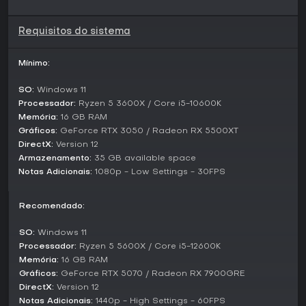
modos competitivos separados, priorizando o progresso
solo e a imersão narrativa. Os jogadores avançam
completando missões ligadas à trama central de salvar
Requisitos do sistema
Bianca, com atividades secundárias ocasionais como
coletar itens espalhados pelo mapa.
Mínimo:
Vale a Pena Jogar?
SO:
Windows 11
1348 Ex Voto atrai fãs de action-adventures com ênfase em
Processador:
Ryzen 5 3600X / Core i5-10600K
história e viés histórico, especialmente se você curte
Memória:
16 GB RAM
cenários atmosféricos e mecânicas de espada. No entanto,
Gráficos:
GeForce RTX 3050 / Radeon RX 5500XT
recebeu críticas por combates rasos e problemas de
DirectX:
Version 12
performance no PC, que podem comprometer a
experiência. Avaliações de jogadores elogiam a atmosfera
Armazenamento:
35 GB available space
inicial forte, mas apontam frustrações com lutas repetitivas
Notas Adicionais:
1080p - Low Settings - 30FPS
e glitches técnicos. Se gosta de indies que exploram temas
medievais e tolera arestas não lapidadas, pode valer uma
Recomendado:
jogada rápida, embora públicos mais amplos achem o
título inferior a opções mais polidas do gênero.
SO:
Windows 11
Processador:
Ryzen 5 5600X / Core i5-12600K
Memória:
16 GB RAM
Gráficos:
GeForce RTX 5070 / Radeon RX 7900GRE
DirectX:
Version 12
Notas Adicionais:
1440p - High Settings - 60FPS