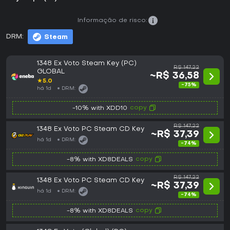
Informação de risco:
DRM:
Steam
1348 Ex Voto Steam Key (PC)
R$ 147,22
GLOBAL
~R$ 36,58
★
5.0
-75%
há 1d
DRM:
copy
-10% with XDD10
R$ 147,22
1348 Ex Voto PC Steam CD Key
~R$ 37,39
há 1d
DRM:
-74%
copy
-8% with XD8DEALS
R$ 147,22
1348 Ex Voto PC Steam CD Key
~R$ 37,39
há 1d
DRM:
-74%
copy
-8% with XD8DEALS