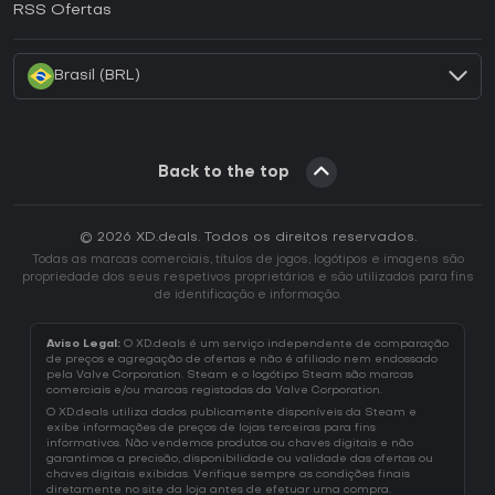
RSS Ofertas
Como ativar uma CD Key Battle.net?
Brasil (BRL)
Back to the top
© 2026 XD.deals. Todos os direitos reservados.
Todas as marcas comerciais, títulos de jogos, logótipos e imagens são
propriedade dos seus respetivos proprietários e são utilizados para fins
de identificação e informação.
Aviso Legal:
O XD.deals é um serviço independente de comparação
de preços e agregação de ofertas e não é afiliado nem endossado
pela Valve Corporation. Steam e o logótipo Steam são marcas
comerciais e/ou marcas registadas da Valve Corporation.
O XD.deals utiliza dados publicamente disponíveis da Steam e
exibe informações de preços de lojas terceiras para fins
informativos. Não vendemos produtos ou chaves digitais e não
garantimos a precisão, disponibilidade ou validade das ofertas ou
chaves digitais exibidas. Verifique sempre as condições finais
diretamente no site da loja antes de efetuar uma compra.