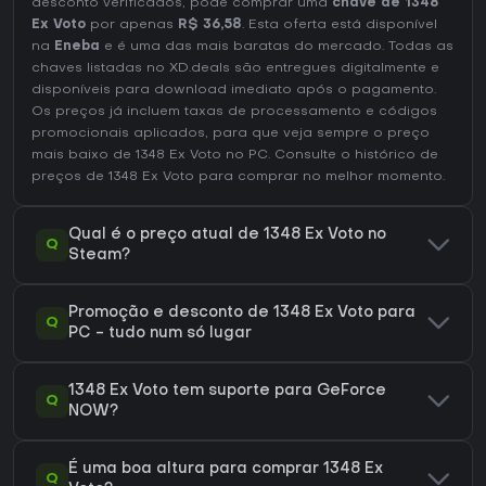
desconto verificados, pode comprar uma
chave de 1348
Ex Voto
por apenas
R$ 36,58
. Esta oferta está disponível
na
Eneba
e é uma das mais baratas do mercado. Todas as
chaves listadas no XD.deals são entregues digitalmente e
disponíveis para download imediato após o pagamento.
Os preços já incluem taxas de processamento e códigos
promocionais aplicados, para que veja sempre o preço
mais baixo de 1348 Ex Voto no
PC
. Consulte o
histórico de
preços de 1348 Ex Voto
para comprar no melhor momento.
Qual é o preço atual de 1348 Ex Voto no
Q
Steam?
Promoção e desconto de 1348 Ex Voto para
Q
PC - tudo num só lugar
1348 Ex Voto tem suporte para GeForce
Q
NOW?
É uma boa altura para comprar 1348 Ex
Q