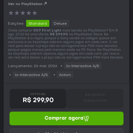
Ver no PlayStation
★
★
★
★
★
Edições:
Standard
Deluxe
Onde comprar
007 First Light
mais barato na PlayStation? Em 8
ago. 2026 há uma oferta,
R$ 299,90
na PlayStation Store. Na
PlayStation é a regra, porque a Sony vende os códigos quase em
exclusivo e as keyshops cobrem alguns jogos em cada cem. A via
real para baixar o preço são os carregamentos PSN mais baratos,
porque pagas menos pelo mesmo saldo na PS Store. Na PlayStation
as keyshops cobrem apenas alguns jogos em cada cem, por isso a
via real para baixar o preço são os carregamentos PSN mais baratos.
Lançamento: 26 mai. 2026
Io-Interactive A/S
Io-Interactive A/S
Action
OFFICIAL
KEYSHOPS
R$ 299,90
Indisponível
Comprar agora