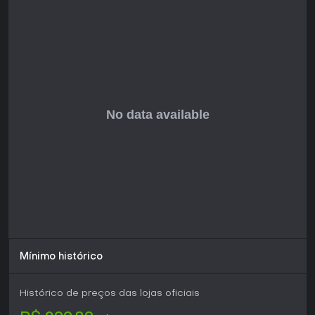
infiltração e combate, atraindo quem curte jogos parecidos
do mesmo estúdio. O modo single-player garante uma
história polida sem distrações multiplayer, e as opções de
replay valorizam para completistas. Se você gosta de títulos
que premiam o pensamento tático em vez de ação nonstop,
vale a pena experimentar no PS5.
Mínimo histórico
Histórico de preços das lojas oficiais