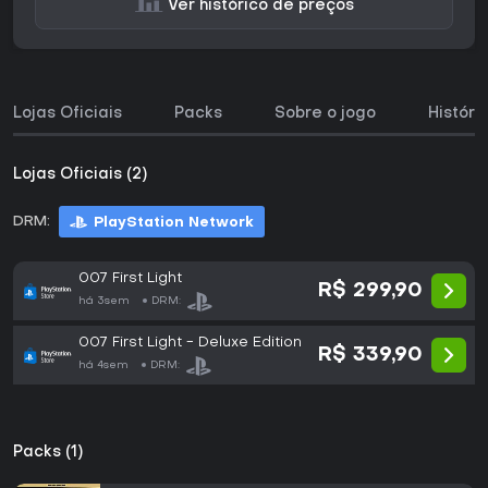
Ver histórico de preços
Lojas Oficiais
Packs
Sobre o jogo
Históri
Lojas Oficiais (2)
DRM:
PlayStation Network
007 First Light
R$ 299,90
há 3sem
DRM:
007 First Light - Deluxe Edition
R$ 339,90
há 4sem
DRM:
Packs (1)