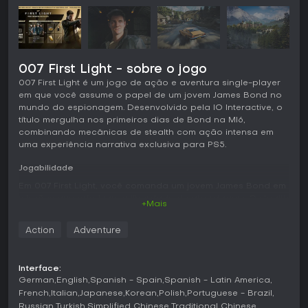
007 First Light - sobre o jogo
007 First Light é um jogo de ação e aventura single-player
em que você assume o papel de um jovem James Bond no
mundo do espionagem. Desenvolvido pela IO Interactive, o
título mergulha nos primeiros dias de Bond na MI6,
combinando mecânicas de stealth com ação intensa em
uma experiência narrativa exclusiva para PS5.
Jogabilidade
Em 007 First Light, você comanda um jovem James Bond em
missões que priorizam a liberdade de abordagem. O stealth
+Mais
é essencial, permitindo infiltrações silenciosas com gadgets
ou blefes para passar por guardas. O combate traz
Action
Adventure
opções variadas, de lutas corpo a corpo a tiroteios à
distância. Interações com o ambiente ajudam a virar o jogo
em perseguições ou fugas. Sequências de direção com
Interface:
veículos icônicos diversificam as tarefas de espionagem. As
German
English
Spanish - Spain
Spanish - Latin America
missões se passam em cenários detalhados, onde suas
French
Italian
Japanese
Korean
Polish
Portuguese - Brazil
escolhas moldam o desenrolar dos eventos, aproveitando
Russian
Turkish
Simplified Chinese
Traditional Chinese