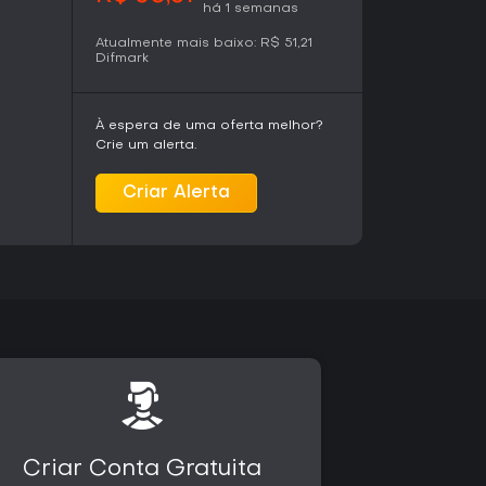
há 1 semanas
cendence. Também oferece desbloqueio
 três novas classes lançadas ao longo do
Atualmente mais baixo:
R$ 51,21
pamentos inclui itens como o rifle Quiet DMR e
Difmark
ica para personalização. Todos esses elementos
anha e ao sistema de classes existente, sem
À espera de uma oferta melhor?
Crie um alerta.
quem já concluiu a campanha principal e busca
Criar Alerta
s em Auroa. Ele oferece expansões de história
ido às classes, aumentando a rejogabilidade
o. Como o jogo base alcançou sua versão final
ões sazonais, o passe representa um conjunto
cenários imersivos sem progressão por
ões militares cooperativas com PvP ocasional
ente se já possui o título principal e deseja as
sos.
Criar Conta Gratuita