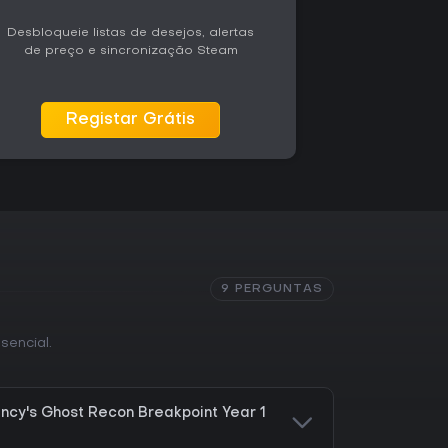
Desbloqueie listas de desejos, alertas
de preço e sincronização Steam
Registar Grátis
9 PERGUNTAS
ssencial.
cy's Ghost Recon Breakpoint Year 1