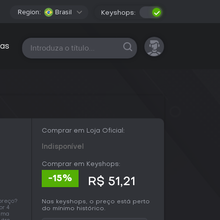
Region:
Brasil
Keyshops:
Todas as plataformas
as
Comprar em Loja Oficial:
Indisponível
Comprar em Keyshops:
-15%
R$ 51,21
preço?
Nas keyshops, o preço está perto
or 4
do mínimo histórico.
tima