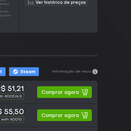
utro
Ver histórico de preços
baixos
o
ativas
 quarto
Informação de risco:
t
Steam
$ 51,21
Comprar agora
ith XDDEALS
 55,50
Comprar agora
 with XDD10