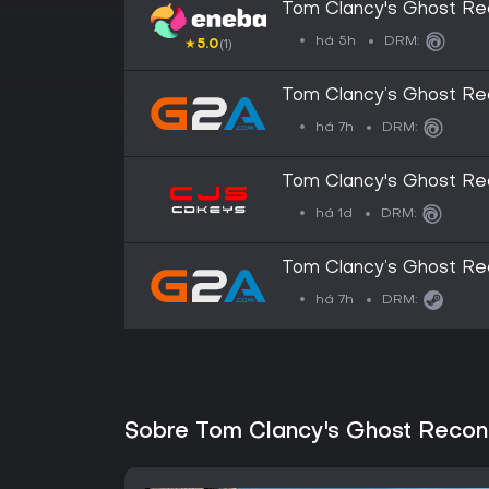
Tom Clancy's Ghost Rec
(PC) Ubisoft Connect 
há 5h
DRM:
★
5.0
(1)
Tom Clancy’s Ghost Rec
Ubisoft Connect Key 
há 7h
DRM:
Tom Clancy's Ghost Re
(Ubisoft Connect) (GL
há 1d
DRM:
Tom Clancy’s Ghost Rec
Steam Gift - GLOBAL
há 7h
DRM:
Sobre Tom Clancy's Ghost Recon 