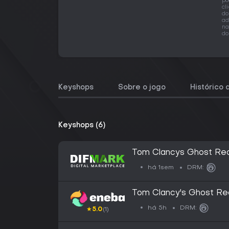
po
cl
do
ad
na
do
Keyshops
Sobre o jogo
Histórico 
Keyshops (6)
Tom Clancys Ghost Reco
há 1sem
DRM:
Tom Clancy's Ghost Rec
(PC) Uplay Key EMEA
há 5h
DRM:
★
5.0
(1)