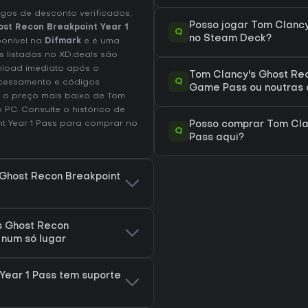
os de desconto verificados,
Posso jogar Tom Clancy
st Recon Breakpoint Year 1
Q
no Steam Deck?
sponível na
Difmark
e é uma
 listadas no XD.deals são
nload imediato após o
Tom Clancy's Ghost Rec
Q
ocessamento e códigos
Game Pass ou noutras 
 o preço mais baixo de Tom
no
PC
. Consulte o
histórico de
t Year 1 Pass
para comprar no
Posso comprar Tom Clan
Q
Pass aqui?
 Ghost Recon Breakpoint
s Ghost Recon
 num só lugar
Year 1 Pass tem suporte