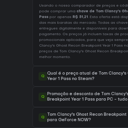
Usando o nosso comparador de preços e códig
pode comprar uma
chave de Tom Clancy's Gho
Pass
por apenas
R$ 51,21
. Esta oferta está di
das mais baratas do mercado. Todas as chaves
entregues digitalmente e disponíveis para dow
pagamento. Os preços já incluem taxas de pr
promocionais aplicados, para que veja sempre
Clancy's Ghost Recon Breakpoint Year 1 Pass 
preços de Tom Clancy's Ghost Recon Breakpoin
melhor momento.
Qual é o preço atual de Tom Clancy's
Q
Year 1 Pass no Steam?
Promoção e desconto de Tom Clancy'
Q
Breakpoint Year 1 Pass para PC - tudo
Tom Clancy's Ghost Recon Breakpoint 
Q
para GeForce NOW?