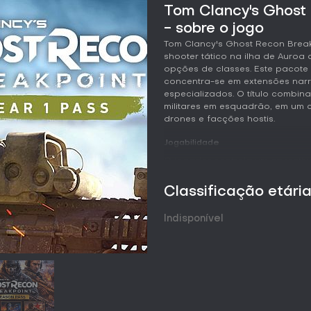
Tom Clancy's Ghost 
- sobre o jogo
Tom Clancy's Ghost Recon Break
shooter tático na ilha de Auroa
opções de classes. Este pacote
concentra-se em extensões narr
especializados. O título comb
militares em esquadrão, em um
drones e facções hostis.
Jogabilidade
O jogador controla um operativ
postos inimigos, patrulhas e obje
com opções de abordagem furti
Classificação etári
reconhecimento ou distração. A
classes, em que cada especializ
Indisponível
mobilidade em combates próxim
de longo alcance. Dois modos 
mantém níveis e raridade dos e
enquanto o modo imersivo elimi
escolha de equipamentos sem e
O modo cooperativo permite até
possibilitando progressão com