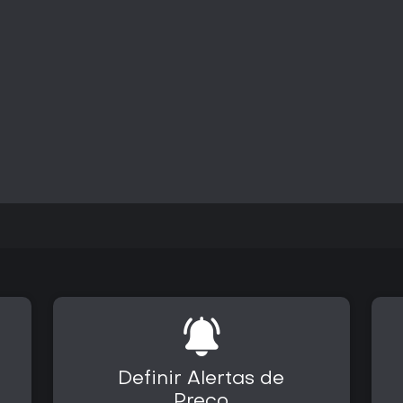
estendidas Deep State e Trans
antecipado de uma semana para
primeiro ano. Um pacote de equi
várias peças de vestimenta tát
se integram diretamente à camp
alterar as mecânicas base.
Vale a pena jogar?
O Year 1 Pass é indicado para 
mais desenvolvimentos narrativo
direcionadas e acesso mais ráp
para quem gosta do ciclo tátic
anos atrás, sem mais atualizaç
fixo de adições. Quem prefere 
equipamentos ou aprecia operaç
encontrará mais valor, especialm
missões e os desbloqueios inclu
Definir Alertas de
Preço