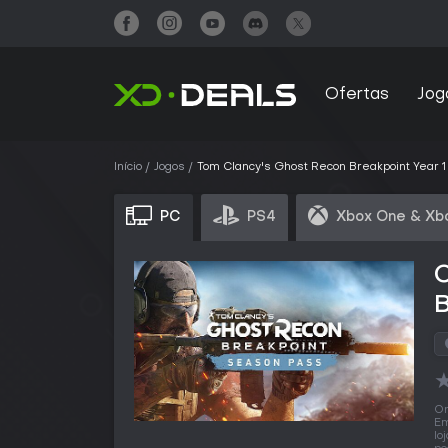
Ofertas
Jog
Início
Jogos
Tom Clancy's Ghost Recon Breakpoint Year 1
PC
PS4
Xbox One & Xb
B
O
Em
lo