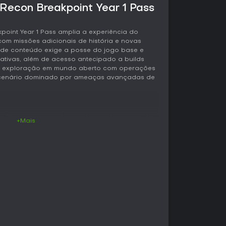
Recon Breakpoint Year 1 Pass
point Year 1 Pass amplia a experiência do
 com missões adicionais de história e novas
 de conteúdo exige a posse do jogo base e
ativas, além de acesso antecipado a builds
ina exploração em mundo aberto com operações
 cenário dominado por ameaças avançadas de
o Ghost em um vasto mundo aberto repleto de
+Mais
tivos. A jogabilidade prioriza decisões táticas,
va, combates diretos e uso de gadgets para
a
 progressão está ligada a um sistema de
ação oferece habilidades distintas, como maior
os ou ferramentas de precisão para combates
de experiência moldam a progressão: um
quipamentos para um avanço mais estruturado,
na essas camadas para priorizar habilidade e
scalas numéricas.
 quatro jogadores com entrada e saída livre,
partilhada na campanha e nas atividades