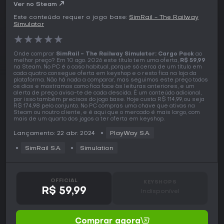
Ver no Steam
Este conteúdo requer o jogo base:
SimRail - The Railway
Simulator
★
★
★
★
★
Onde comprar
SimRail - The Railway Simulator: Cargo Pack
ao
melhor preço? Em 10 ago. 2026 este título tem uma oferta,
R$ 59,99
na Steam. No PC é o caso habitual, porque só cerca de um título em
cada quatro consegue oferta em keyshop e o resto fica na loja da
plataforma. Não há nada a comparar, mas seguimos este preço todos
os dias e mostramos como fica face às leituras anteriores, e um
alerta de preço avisa-te de cada descida. É um conteúdo adicional,
por isso também precisas do jogo base. Hoje custa R$ 114,99, ou seja
R$ 174,98 pelo conjunto. No PC compras uma chave que ativas na
Steam ou noutro cliente, e é aqui que o mercado é mais largo, com
mais de um quarto dos jogos a ter oferta em keyshop.
Lançamento: 22 abr. 2024
PlayWay S.A.
SimRail S.A.
Simulation
OFFICIAL
KEYSHOPS
R$ 59,99
Indisponível
Comprar agora