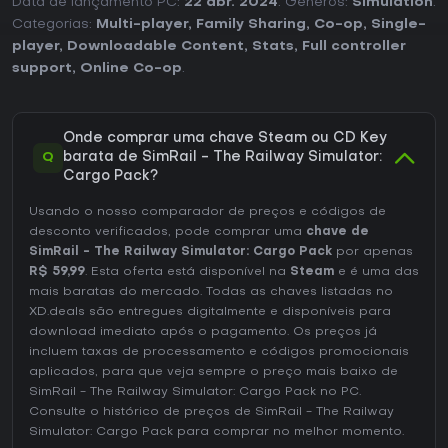
Data de lançamento PC:
22 abr. 2024
. Géneros:
Simulation
.
Categorias:
Multi-player
,
Family Sharing
,
Co-op
,
Single-
player
,
Downloadable Content
,
Stats
,
Full controller
support
,
Online Co-op
.
Onde comprar uma chave Steam ou CD Key
Q
barata de SimRail - The Railway Simulator:
Cargo Pack?
Usando o nosso comparador de preços e códigos de
desconto verificados, pode comprar uma
chave de
SimRail - The Railway Simulator: Cargo Pack
por apenas
R$ 59,99
. Esta oferta está disponível na
Steam
e é uma das
mais baratas do mercado. Todas as chaves listadas no
XD.deals são entregues digitalmente e disponíveis para
download imediato após o pagamento. Os preços já
incluem taxas de processamento e códigos promocionais
aplicados, para que veja sempre o preço mais baixo de
SimRail - The Railway Simulator: Cargo Pack no
PC
.
Consulte o
histórico de preços de SimRail - The Railway
Simulator: Cargo Pack
para comprar no melhor momento.