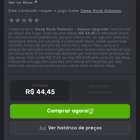
Ver no Xbox
Este conteúdo requer o jogo base:
Deep Rock Galactic
★
★
★
★
★
Onde comprar
Deep Rock Galactic - Deluxe Upgrade
mais barato
na Xbox? Em 6 ago. 2026 há uma oferta,
R$ 44,45
na Microsoft Store.
É o normal nesta plataforma, porque menos de um jogo em cada dez
consegue oferta em keyshop e a Microsoft Store vende quase tudo
sozinha. Antes de comprares, confirma o Game Pass, porque a
preços de consola a subscrição sai muitas vezes mais barata do que
um único título. É um conteúdo adicional, por isso também precisas do
jogo base. Hoje custa R$ 17,23, ou seja R$ 61,68 pelo conjunto. Na Xbox
menos de um jogo em cada dez tem oferta em keyshop, por isso
antes de comprares confirma se o título está no Game Pass.
OFFICIAL
KEYSHOPS
R$ 44,45
Indisponível
Comprar agora
Ver histórico de preços