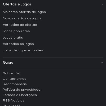
Ofertas e Jogos
Melhores ofertas de jogos
Novas ofertas de jogos
Ver todas as ofertas
Jogos populares
Jogos grátis
Ver todos os jogos
Lojas de jogos e cupões
Guias
FAQ
Sobre nós
Guias e tutoriais
Contacte-nos
Como ativar uma CD Key Steam?
Recompensas
Como ativar uma CD Key Epic Games?
Política de privacidade
Termos e Condições
Como ativar uma CD Key GOG?
RSS Noticias
Como ativar uma CD Key Ubisoft Connect?