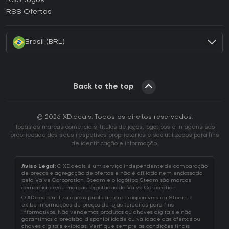
RSS Jogos
Como ativar uma CD Key EA App?
RSS Ofertas
Como ativar uma CD Key Battle.net?
Brasil (BRL)
Back to the top
© 2026 XD.deals. Todos os direitos reservados.
Todas as marcas comerciais, títulos de jogos, logótipos e imagens são
propriedade dos seus respetivos proprietários e são utilizados para fins
de identificação e informação.
Aviso Legal:
O XD.deals é um serviço independente de comparação
de preços e agregação de ofertas e não é afiliado nem endossado
pela Valve Corporation. Steam e o logótipo Steam são marcas
comerciais e/ou marcas registadas da Valve Corporation.
O XD.deals utiliza dados publicamente disponíveis da Steam e
exibe informações de preços de lojas terceiras para fins
informativos. Não vendemos produtos ou chaves digitais e não
garantimos a precisão, disponibilidade ou validade das ofertas ou
chaves digitais exibidas. Verifique sempre as condições finais