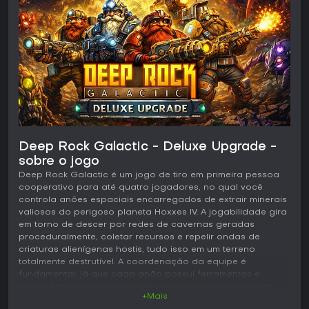
Deep Rock Galactic - Deluxe Upgrade -
sobre o jogo
Deep Rock Galactic é um jogo de tiro em primeira pessoa
cooperativo para até quatro jogadores, no qual você
controla anões espaciais encarregados de extrair minerais
valiosos do perigoso planeta Hoxxes IV. A jogabilidade gira
em torno de descer por redes de cavernas geradas
proceduralmente, coletar recursos e repelir ondas de
criaturas alienígenas hostis, tudo isso em um terreno
totalmente destrutível. A coordenação da equipe é
fundamental, já que cada anão possui ferramentas e
armas especializadas que se complementam durante as
+Mais
missões de extração.