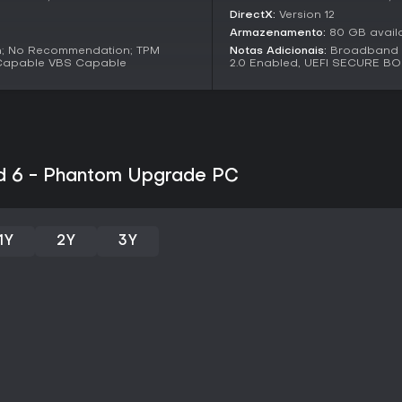
DirectX:
Version 12
Armazenamento:
80 GB avail
n; No Recommendation; TPM
Notas Adicionais:
Broadband I
 Capable VBS Capable
2.0 Enabled, UEFI SECURE B
eld 6 - Phantom Upgrade PC
1Y
2Y
3Y