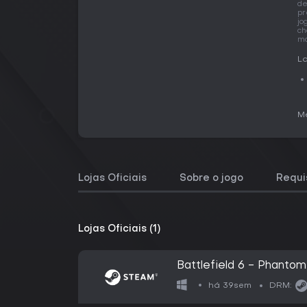
de
pr
jo
ch
ma
La
Me
Lojas Oficiais
Sobre o jogo
Requi
Lojas Oficiais (1)
Battlefield 6 - Phanto
há 39sem
DRM: