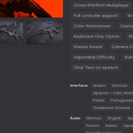
Cross-Platform Multiplayer
A integração de veículos adicio
tanques e helicópteros capazes 
Full controller support
St
oferece controle refinado sobr
contarem. Sinais de áudio aume
Color Alternatives
Custo
zumbido de balas inimigas, enqu
ambientes dinâmicos.
Keyboard Only Option
P
Modos de jogo
Stereo Sound
Camera C
No modo Conquest, equipes co
defendendo pontos de controle p
Adjustable Difficulty
Subt
atacantes avançando sobre obj
Chat Text-to-speech
ofensivas concentradas. Escalat
pontos com intensidade crescen
para mais pressão.
Interface:
Arabic
German
Breakthrough exige avanços co
Spanish - Latin Amer
superando posições defensivas.
para ação mais rápida, e King o
Polish
Portuguese 
uma única zona. Close-Quarters 
Traditional Chinese
priorizando reflexos ágeis e tát
configurações personalizadas, 
Áudio:
German
English
Sp
atualizações.
French
Italian
Japa
Multiplayer Features