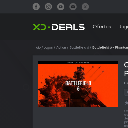
Ofertas
Jog
Início
Jogos
Action
Battlefield 6
Battlefield 6 - Phant
C
Es
O
es
de
pl
mo