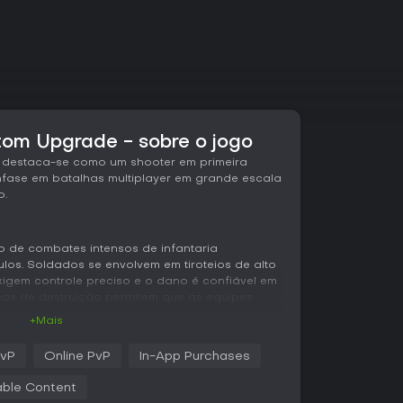
ntom Upgrade - sobre o jogo
e destaca-se como um shooter em primeira
fase em batalhas multiplayer em grande escala
o.
o de combates intensos de infantaria
los. Soldados se envolvem em tiroteios de alto
xigem controle preciso e o dano é confiável em
cas de destruição permitem que as equipes
 derrubando estruturas para abrir caminhos
+Mais
 As classes retornam com funções específicas,
 esquadrão equilibradas que favorecem a
vP
Online PvP
In-App Purchases
uido, com recursos como arrastar companheiros
rcar inimigos para conscientização coletiva. A
ble Content
ecisões táticas em combates prolongados.