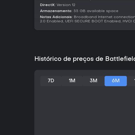
DirectX:
Version 12
Armazenamento:
55 GB available space
Notas Adicionais:
Broadband Internet connectio
2.0 Enabled, UEFI SECURE BOOT Enabled, HVCI
Histórico de preços de Battlefi
7D
1M
3M
6M