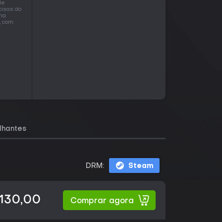
de
cisas do
uma
, com
lhantes
DRM:
Steam
130,00
Comprar agora