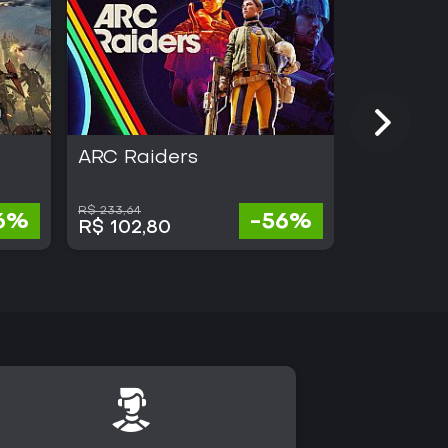
ARC Raiders
Absolum
R$ 233,64
6%
-56%
R$ 73,
R$ 102,80