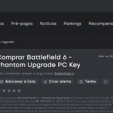
os
Pré-pagos
Notícias
Rankings
Recompens
om Upgrade
omprar Battlefield 6 -
Ver no 
Phantom Upgrade PC Key
te conteúdo requer o jogo base:
Battlefield 6
Adicionar à lista
Criar alerta
Tenho
★
★
★
★
★
nde comprar
Battlefield 6 - Phantom Upgrade
ao melhor preço? Em 8 ago. 
te título tem uma oferta,
R$ 130,00
na Steam. No PC é o caso habitual, porque 
 um título em cada quatro consegue oferta em keyshop e o resto fica na loja da
ataforma. Não há nada a comparar, mas seguimos este preço todos os dias e
stramos como fica face às leituras anteriores, e um alerta de preço avisa-te 