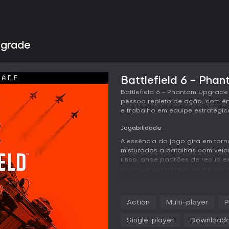
pgrade
Battlefield 6 - Pha
Battlefield 6 - Phantom Upgrad
pessoa repleto de ação, com ên
e trabalho em equipe estratégic
Jogabilidade
A essência do jogo gira em torn
misturados a batalhas com veícu
risco, onde padrões de recuo e
todos os confrontos. As mecâni
modifiquem o campo de batalha,
ou criar cobertura improvisada.
possibilitando composições de
Action
Multi-player
P
coordenação. O movimento é fl
caídos para locais seguros e ma
Single-player
Downloada
regeneração de vida introduz d