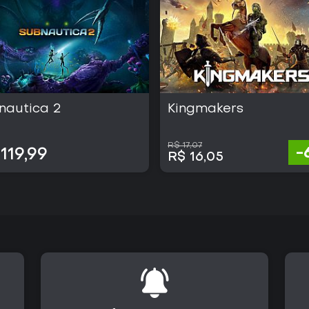
nautica 2
Kingmakers
R$ 17,07
-
119,99
R$ 16,05