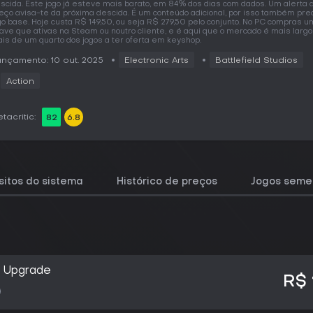
scida. Este jogo já esteve mais barato, em 84% dos dias com dados. Um alerta 
eço avisa-te da próxima descida. É um conteúdo adicional, por isso também pre
go base. Hoje custa R$ 149,50, ou seja R$ 279,50 pelo conjunto. No PC compras 
ave que ativas na Steam ou noutro cliente, e é aqui que o mercado é mais largo
is de um quarto dos jogos a ter oferta em keyshop.
nçamento: 10 out. 2025
Electronic Arts
Battlefield Studios
Action
tacritic:
82
6.8
sitos do sistema
Histórico de preços
Jogos seme
m Upgrade
R$ 