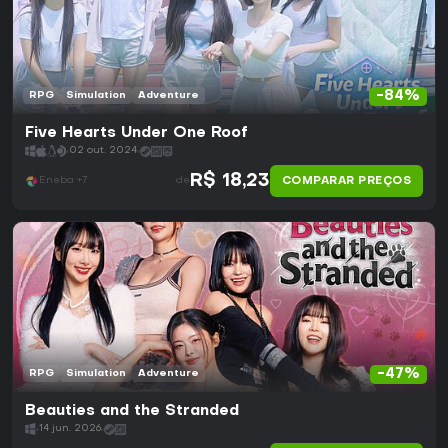
-84%
RPG
Simulation
Adventure
Five Hearts Under One Roof
02 out. 2024
R$ 18,23
COMPARAR PREÇOS
Eneba +7
de
-47%
RPG
Simulation
Adventure
Beauties and the Stranded
14 jun. 2026