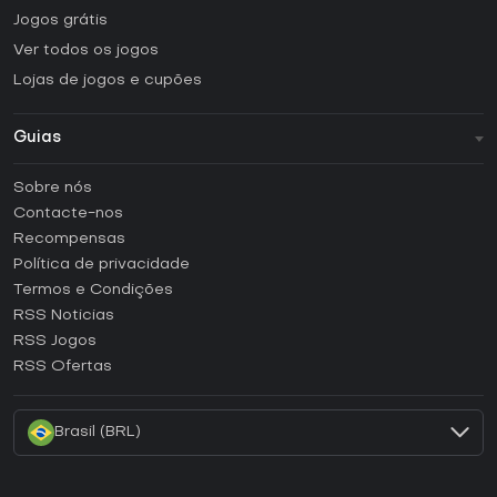
Jogos grátis
Ver todos os jogos
Lojas de jogos e cupões
Guias
FAQ
Sobre nós
Guias e tutoriais
Contacte-nos
Como ativar uma CD Key Steam?
Recompensas
Como ativar uma CD Key Epic Games?
Política de privacidade
Termos e Condições
Como ativar uma CD Key GOG?
RSS Noticias
Como ativar uma CD Key Ubisoft Connect?
RSS Jogos
Como ativar uma CD Key EA App?
RSS Ofertas
Como ativar uma CD Key Battle.net?
Brasil (BRL)