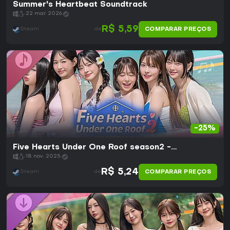
Summer's Heartbeat Soundtrack
22 mar. 2026
R$ 5,59
COMPARAR PREÇOS
Steam
de
-25%
Five Hearts Under One Roof season2 -
Soundtrack
18 nov. 2025
R$ 5,24
COMPARAR PREÇOS
Steam
de