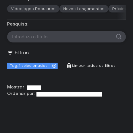
Videojogos Populares
Novos Lançamentos
Próximos 
Pesquisa:
Filtros
Tag:
1 selecionados
Limpar todos os filtros
Mostrar:
Ordenar por: