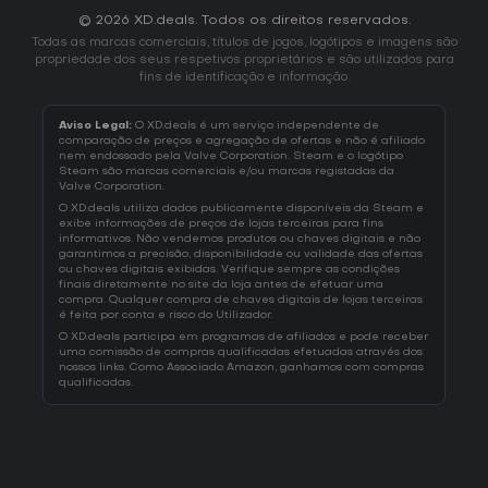
© 2026 XD.deals. Todos os direitos reservados.
Todas as marcas comerciais, títulos de jogos, logótipos e imagens são
propriedade dos seus respetivos proprietários e são utilizados para
fins de identificação e informação.
Aviso Legal:
O XD.deals é um serviço independente de
comparação de preços e agregação de ofertas e não é afiliado
nem endossado pela Valve Corporation. Steam e o logótipo
Steam são marcas comerciais e/ou marcas registadas da
Valve Corporation.
O XD.deals utiliza dados publicamente disponíveis da Steam e
exibe informações de preços de lojas terceiras para fins
informativos. Não vendemos produtos ou chaves digitais e não
garantimos a precisão, disponibilidade ou validade das ofertas
ou chaves digitais exibidas. Verifique sempre as condições
finais diretamente no site da loja antes de efetuar uma
compra. Qualquer compra de chaves digitais de lojas terceiras
é feita por conta e risco do Utilizador.
O XD.deals participa em programas de afiliados e pode receber
uma comissão de compras qualificadas efetuadas através dos
nossos links. Como Associado Amazon, ganhamos com compras
qualificadas.