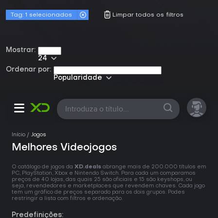
Tag:
1 selecionados
Limpar todos os filtros
Mostrar:
24
Ordenar por:
Popularidade
Início
Jogos
Melhores Videojogos
O catálogo de jogos da
XD.deals
abrange mais de 200.000 títulos em
PC, PlayStation, Xbox e Nintendo Switch. Para cada um comparamos
preços de 40 lojas, das quais 25 são oficiais e 15 são keyshops, ou
seja, revendedores e marketplaces que revendem chaves. Cada jogo
tem um gráfico de preços separado para os dois grupos. Podes
restringir a lista com filtros e ordenação.
Predefinições: